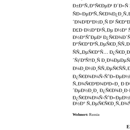
Ð±Ð°Ñ‚Ð°Ñ€ÐµÐ¹ Ð´Ð»Ñ
ÑÐ»ÐµÐºÑ‚Ñ€Ð¾Ð¿Ð¸Ñ‚
´Ð¾Ð²Ð°Ð½Ð¸Ñ Ð² Ñ€Ð°
Ð£Ð·Ð½Ð°Ð¹Ñ‚Ðµ Ð½Ð° 
Ð½Ð°ÑˆÐµÐ¹ Ð¿Ñ€Ð¾Ð´Ñ
Ð°Ñ€Ð°ÐºÑ‚ÐµÑ€Ð¸ÑÑ‚Ð
ÑÑ„ÐµÑ€Ð°Ñ… Ð¿Ñ€Ð¸
´ÑƒÐºÑ†Ð¸Ñ Ð¸Ð¼ÐµÐµ
Ð¼Ð¸Ð½Ð¸ÑÑ‚ÐµÑ€ÑÑ‚Ð
Ð¿Ñ€Ð¾Ð¼Ñ‹ÑˆÐ»ÐµÐ½Ð
Ñ‚Ð¾Ñ€Ð³Ð¾Ð²Ð»Ð¸ Ð Ð
´ÐµÐ½Ð¸Ð¸ Ð¿Ñ€Ð¾Ð¸Ð·
Ð¿Ñ€Ð¾Ð¼Ñ‹ÑˆÐ»ÐµÐ½Ð
Ð½Ð° Ñ‚ÐµÑ€Ñ€Ð¸Ñ‚Ð¾Ñ
Wohnort:
Russia
E