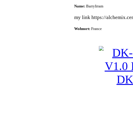
Name:
BarryIrram
my link https://alchemix.cen
Wohnort:
France