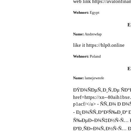
web link https://avalonfina
Wohnort:
Egypt
E
Name:
Andrewfap
like it https://hlp0.online
Wohnort:
Poland
E
Name:
lamejewrofe
ÐŸÐ¾ÑÐµÑ‚Ð¸Ñ‚Ðµ ÑÐ°Ð
href=https://xn--80aih1bxe
p1acf/</a> - ÑÑ‚Ð¾ Ð Ð
- Ð¿Ð¾ÑÑ‚Ð°Ð²Ñ‰Ð¸Ð
Ñ‰ÐµÐ»Ð¾Ñ‡Ð½Ñ‹Ñ… Ð
ÐºÐ¸ÑÐ»Ð¾Ñ‚Ð½Ñ‹Ñ… 