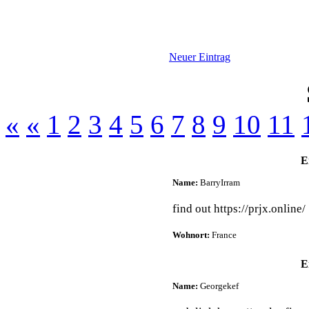
Neuer Eintrag
«
«
1
2
3
4
5
6
7
8
9
10
11
E
Name:
BarryIrram
find out https://prjx.online/
Wohnort:
France
E
Name:
Georgekef