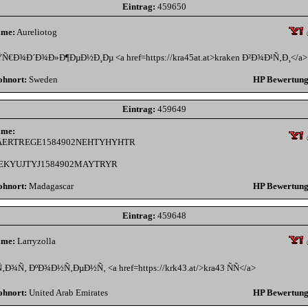
Eintrag:
459650
me:
Aureliotog
Ñ€Ð¾Ð´Ð¾Ð»Ð¶ÐµÐ½Ð¸Ðµ <a href=https://kra45at.at>kraken Ð²Ð¾Ð¹Ñ‚Ð¸</a>
hnort:
Sweden
HP Bewertung
Eintrag:
459649
me:
AERTREGE1584902NEHTYHYHTR
EKYUJTYJ1584902MAYTRYR
hnort:
Madagascar
HP Bewertung
Eintrag:
459648
me:
Larryzolla
Ñ‚Ð¾Ñ‚ ÐºÐ¾Ð½Ñ‚ÐµÐ½Ñ‚ <a href=https://krk43.at/>kra43 ÑÑ</a>
hnort:
United Arab Emirates
HP Bewertung