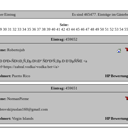
er Eintrag
Es sind 465477. Einträge im Gästeb
Seite:
9
30
31
32
33
34
35
36
37
38
39
40
41
42
43
44
45
46
47
48
49
50
51
52
53
54
5
Eintrag:
459652
me:
Robertojub
Ð·Ð³Ð»ÑÐ½Ð¸Ñ‚Ðµ Ð½Ð° ÑÐ°Ð¹Ñ‚Ðµ Ð·Ð´ÐµÑÑŒ <a
ef=https://zabral.vodka>vodka bet</a>
hnort:
Puerto Rico
HP Bewertung
Eintrag:
459651
me:
NormanPieme
brovskijruslan160@gmail.com
hnort:
Virgin Islands
HP Bewertung