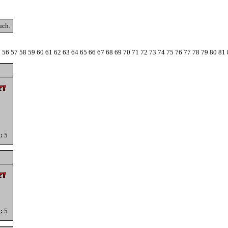
uch.
5
56
57
58
59
60
61
62
63
64
65
66
67
68
69
70
71
72
73
74
75
76
77
78
79
80
81
:
5
:
5