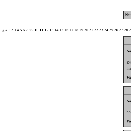
Neu
«
«
1
2
3
4
5
6
7
8
9
10
11
12
13
14
15
16
17
18
19
20
21
22
23
24
25
26
27
28
2
Na
Ð²
hr
Wo
Na
bo
Wo