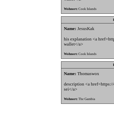
Wohnort:
Cook Islands
Name:
JesusKak
his explanation <a href=htt
wallet</a>
Wohnort:
Cook Islands
Name:
Thomaswox
description <a href=https:
sei</a>
Wohnort:
The Gambia