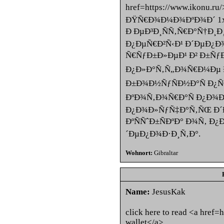
href=https://www.ikonu.
ÐŸÑ€Ð¾Ð¼Ð¾ÐºÐ¾Ð´ 1x
Ð ÐµÐ³Ð¸ÑÑ‚Ñ€Ð°Ñ†Ð¸Ð
Ð¿ÐµÑ€Ð²Ñ‹Ð¹ Ð´ÐµÐ¿Ð¾
Ñ€ÑƒÐ±Ð»ÐµÐ¹ Ð² Ð±Ñƒ
Ð¿Ð»Ð°Ñ‚Ñ„Ð¾Ñ€Ð¼Ðµ Ð
Ð±Ð¾Ð½ÑƒÑÐ½Ð°Ñ Ð¿
ÐºÐ¾Ñ‚Ð¾Ñ€Ð°Ñ Ð¿Ð¾
Ð¿Ð¾Ð»ÑƒÑ‡Ð°Ñ‚ÑŒ Ð
ÐºÑÑˆÐ±ÑÐºÐ° Ð¾Ñ‚ Ð
´ÐµÐ¿Ð¾Ð·Ð¸Ñ‚Ð°.
Wohnort:
Gibraltar
Name:
JesusKak
click here to read <a href=
wallet</a>