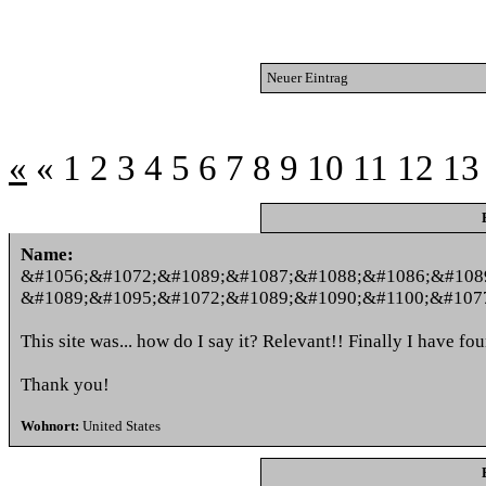
Neuer Eintrag
«
«
1
2
3
4
5
6
7
8
9
10
11
12
13
Name:
&#1056;&#1072;&#1089;&#1087;&#1088;&#1086;&#108
&#1089;&#1095;&#1072;&#1089;&#1090;&#1100;&#107
This site was... how do I say it? Relevant!! Finally I have f
Thank you!
Wohnort:
United States