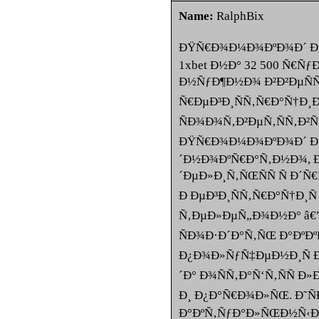
Name:
RalphBix
ÐŸÑ€Ð¾Ð¼Ð¾ÐºÐ¾Ð´ Ð¿Ñ
1xbet Ð½Ð° 32 500 Ñ€Ñƒ
Ð½ÑƒÐ¶Ð½Ð¾ Ð²Ð²ÐµÑÑ
Ñ€ÐµÐ³Ð¸ÑÑ‚Ñ€Ð°Ñ†Ð¸Ð
ÑÐ¾Ð¾Ñ‚Ð²ÐµÑ‚ÑÑ‚Ð
ÐŸÑ€Ð¾Ð¼Ð¾ÐºÐ¾Ð´ Ð´
´Ð½Ð¾ÐºÑ€Ð°Ñ‚Ð½Ð¾,
´ÐµÐ»Ð¸Ñ‚ÑŒÑÑ Ñ Ð´Ñ
Ð ÐµÐ³Ð¸ÑÑ‚Ñ€Ð°Ñ†Ð¸
Ñ‚ÐµÐ»ÐµÑ„Ð¾Ð½Ð° â€”
ÑÐ¾Ð·Ð´Ð°Ñ‚ÑŒ Ð°ÐºÐ
Ð¿Ð¾Ð»ÑƒÑ‡ÐµÐ½Ð¸Ñ 
´Ð° Ð¾ÑÑ‚Ð°Ñ‘Ñ‚ÑÑ Ð
Ð¸ Ð¿Ð°Ñ€Ð¾Ð»ÑŒ. Ð˜Ñ
Ð°ÐºÑ‚ÑƒÐ°Ð»ÑŒÐ½Ñ‹Ð¹