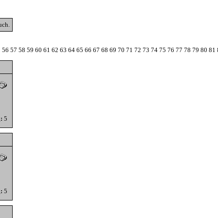
uch.
5
56
57
58
59
60
61
62
63
64
65
66
67
68
69
70
71
72
73
74
75
76
77
78
79
80
81
:
5
:
5