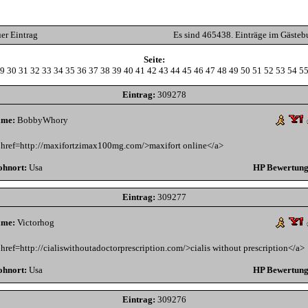
er Eintrag
Es sind 465438. Einträge im Gästeb
Seite:
9
30
31
32
33
34
35
36
37
38
39
40
41
42
43
44
45
46
47
48
49
50
51
52
53
54
5
Eintrag:
309278
me:
BobbyWhory
 href=http://maxifortzimax100mg.com/>maxifort online</a>
hnort:
Usa
HP Bewertung
Eintrag:
309277
me:
Victorhog
 href=http://cialiswithoutadoctorprescription.com/>cialis without prescription</a>
hnort:
Usa
HP Bewertung
Eintrag:
309276