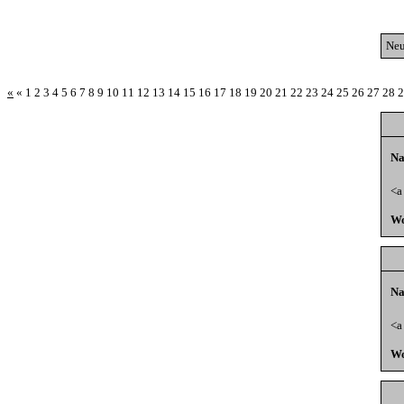
Neu
«
«
1
2
3
4
5
6
7
8
9
10
11
12
13
14
15
16
17
18
19
20
21
22
23
24
25
26
27
28
2
Na
<a
Wo
Na
<a
Wo