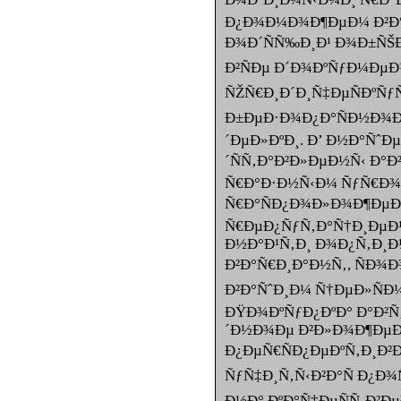
Ð¿Ð¾Ð¼Ð¾Ð¶ÐµÐ¼ Ð²Ð
Ð¾Ð´ÑÑ‰Ð¸Ð¹ Ð¾Ð±ÑŠ
Ð²ÑÐµ Ð´Ð¾ÐºÑƒÐ¼ÐµÐ
ÑŽÑ€Ð¸Ð´Ð¸Ñ‡ÐµÑÐºÑƒ
Ð±ÐµÐ·Ð¾Ð¿Ð°ÑÐ½Ð¾Ð¹
´ÐµÐ»ÐºÐ¸. Ð’ Ð½Ð°Ñˆ
´ÑÑ‚Ð°Ð²Ð»ÐµÐ½Ñ‹ Ð°Ð
Ñ€Ð°Ð·Ð½Ñ‹Ð¼ ÑƒÑ€Ð¾
Ñ€Ð°ÑÐ¿Ð¾Ð»Ð¾Ð¶ÐµÐ
Ñ€ÐµÐ¿ÑƒÑ‚Ð°Ñ†Ð¸ÐµÐ¹
Ð½Ð°Ð¹Ñ‚Ð¸ Ð¾Ð¿Ñ‚Ð¸
Ð²Ð°Ñ€Ð¸Ð°Ð½Ñ‚, ÑÐ¾
Ð²Ð°ÑˆÐ¸Ð¼ Ñ†ÐµÐ»ÑÐ¼
ÐŸÐ¾ÐºÑƒÐ¿ÐºÐ° Ð°Ð²Ñ
´Ð½Ð¾Ðµ Ð²Ð»Ð¾Ð¶ÐµÐ
Ð¿ÐµÑ€ÑÐ¿ÐµÐºÑ‚Ð¸Ð²
ÑƒÑ‡Ð¸Ñ‚Ñ‹Ð²Ð°Ñ Ð¿Ð¾
Ð½Ð° ÐºÐ°Ñ‡ÐµÑÑ‚Ð²