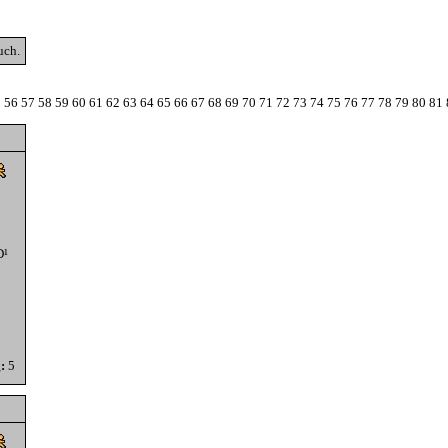
uch.
5
56
57
58
59
60
61
62
63
64
65
66
67
68
69
70
71
72
73
74
75
76
77
78
79
80
81
Ð¹
:
5