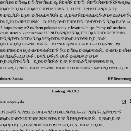
Ð°Ñ‚Ð¾Ð²Ñ‹Ðµ Ð´Ñ‹ÑˆÐ°Ñ‰Ð¸Ðµ ÑÐ¾ÑÑ‚Ð°Ð²Ñ‹, ÑÐºÑ€Ñ‹Ð²Ð°ÑŽÑ‰Ð¸Ðµ
ÐµÐ»ÐºÐ¸Ðµ Ð½ÐµÑ€Ð¾Ð²Ð½Ð¾ÑÑ‚Ð¸. Ð Ð°Ð·Ð²Ñ‘Ñ€Ð½ÑƒÑ‚Ñ‹Ðµ
Ð¾Ð²ÐµÑ‚Ñ‹ Ð¿Ð¾ Ð²Ñ‹Ð±Ð¾Ñ€Ñƒ Ð¸ Ð¿Ð¾Ð´Ñ€Ð¾Ð±Ð½Ñ‹Ð¹ Ð¾Ð±Ð·Ð¾Ñ
Ð¾Ð¿ÑƒÐ»ÑÑ€Ð½Ñ‹Ñ… Ð±Ñ€ÐµÐ½Ð´Ð¾Ð² Ð²Ñ‹ Ð½Ð°Ð¹Ð´Ñ‘Ñ‚Ðµ Ð½Ð° <a
ef=https://stroy-m2.ru/chem-pokrasit-steny-v-kvartire/>https://stroy-m2.ru/chem-
krasit-steny-v-kvartire/</a> â€” Ñ€ÐµÑÑƒÑ€ÑÐµ, Ð³Ð´Ðµ ÑÐ¾Ð±Ñ€Ð°Ð½Ñ‹
°ÐºÑ‚ÑƒÐ°Ð»ÑŒÐ½Ñ‹Ðµ Ñ€ÐµÐºÐ¾Ð¼ÐµÐ½Ð´Ð°Ñ†Ð¸Ð¸ Ð¾Ñ‚
Ñ‚Ñ€Ð¾Ð¸Ñ‚ÐµÐ»ÑŒÐ½Ñ‹Ñ… ÑÐºÑÐ¿ÐµÑ€Ñ‚Ð¾Ð². Ð—Ð´ÐµÑÑŒ Ð¶Ðµ
¼Ð¾Ð¶Ð½Ð¾ Ð¿Ð¾Ð´Ð¾Ð±Ñ€Ð°Ñ‚ÑŒ Ð²ÑÐµ Ð½ÐµÐ¾Ð±Ñ…Ð¾Ð´Ð¸Ð¼Ñ‹Ð
Ð°Ñ‚ÐµÑ€Ð¸Ð°Ð»Ñ‹: Ð¾Ñ‚ Ð³Ñ€ÑƒÐ½Ñ‚Ð¾Ð²Ð¾Ðº Ð´Ð¾
Ð¸Ð½Ð¸ÑˆÐ½Ñ‹Ñ… Ð¿Ð¾ÐºÑ€Ñ‹Ñ‚Ð¸Ð¹, Ñ Ð´Ð¾ÑÑ‚Ð°Ð²ÐºÐ¾Ð¹ Ð¸
¿Ñ€Ð¾Ñ„ÐµÑÑÐ¸Ð¾Ð½Ð°Ð»ÑŒÐ½Ð¾Ð¹ ÐºÐ¾Ð½ÑÑƒÐ»ÑŒÑ‚Ð°Ñ†Ð¸ÐµÐ¹.
hnort:
Russia
HP Bewertung
Eintrag:
463263
me:
mopofgsix
ÐŸÐ¾ÑÑ‚ÑƒÑ‡Ð¸ Ð² Ð¼Ð¾ÑŽ Ð´Ð²ÐµÑ€ÑŒÂ» â€” Ñ‚ÑƒÑ€ÐµÑ†ÐºÐ°Ñ
ÐµÐ»Ð¾Ð´Ñ€Ð°Ð¼Ð° 2020 Ð³Ð¾Ð´Ð° Ñ Ð¶Ð¸Ð²Ð¾Ð¹ Ñ…Ð¸Ð¼Ð¸ÐµÐ¹
ÐµÐ¶Ð´Ñƒ Ð¿ÐµÑ€ÑÐ¾Ð½Ð°Ð¶Ð°Ð¼Ð¸ Ð¸ Ñ‚Ð¾Ð½ÐºÐ¸Ð¼,