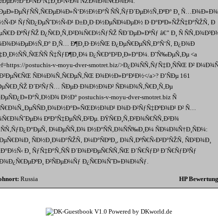
½ÐµÐ½Ð°Ð²ÑÐ·Ñ‡Ð¸Ð²Ñ‹Ð¼ ÑŽÐ¼Ð¾Ñ€Ð¾Ð¼.
ÐµÐ»ÐµÑƒÑÑ‚Ñ€ÐµÐ¼Ð»Ñ‘Ð½Ð½Ð°Ñ ÑÑ‚ÑƒÐ´ÐµÐ½Ñ‚ÐºÐ° Ð¸ Ñ…Ð¾Ð»Ð
½Ñ‹Ð¹ ÑƒÑÐ¿ÐµÑˆÐ½Ñ‹Ð¹ Ð±Ð¸Ð·Ð½ÐµÑÐ¼ÐµÐ½ Ð·Ð°ÐºÐ»ÑŽÑ‡Ð°ÑŽÑ‚ Ð
µÑ€Ð·ÐºÑƒÑŽ Ð¿Ñ€Ð¸Ñ‚Ð²Ð¾Ñ€Ð½ÑƒÑŽ ÑÐ´ÐµÐ»ÐºÑƒ â€” Ð¸ Ñ ÑÑ‚Ð¾Ð³Ð
¼Ð¾Ð¼ÐµÐ½Ñ‚Ð° Ð¸Ñ… Ð¶Ð¸Ð·Ð½ÑŒ Ð¿ÐµÑ€ÐµÑÑ‚Ð°Ñ‘Ñ‚ Ð¿Ð¾Ð
‡Ð¸Ð½ÑÑ‚ÑŒÑÑ Ñ‡ÑƒÐ¶Ð¸Ð¼ Ð¿Ñ€Ð°Ð²Ð¸Ð»Ð°Ð¼. Ð˜Ñ‰ÐµÑ‚Ðµ <a
ef=https://postuchis-v-moyu-dver-smotret.biz/>Ð¿Ð¾ÑÑ‚ÑƒÑ‡Ð¸ÑÑŒ Ð² Ð¼Ð¾
Ð²ÐµÑ€ÑŒ ÑÐ¼Ð¾Ñ‚Ñ€ÐµÑ‚ÑŒ Ð¾Ð½Ð»Ð°Ð¹Ð½</a>? Ð’ÑÐµ 161
ÐµÑ€Ð¸ÑŽ Ð´Ð²ÑƒÑ… ÑÐµÐ·Ð¾Ð½Ð¾Ð² ÑÐ¼Ð¾Ñ‚Ñ€Ð¸Ñ‚Ðµ
ÐµÑÐ¿Ð»Ð°Ñ‚Ð½Ð¾ Ð½Ð° postuchis-v-moyu-dver-smotret.biz Ñ
¿Ñ€Ð¾Ñ„ÐµÑÑÐ¸Ð¾Ð½Ð°Ð»ÑŒÐ½Ð¾Ð¹ Ð¾Ð·Ð²ÑƒÑ‡ÐºÐ¾Ð¹ Ð² Ñ…
Ñ€Ð¾ÑˆÐµÐ¼ ÐºÐ°Ñ‡ÐµÑÑ‚Ð²Ðµ. ÐŸÑ€Ð¸Ñ‚Ð²Ð¾Ñ€ÑÑ‚Ð²Ð¾
ÑÑ‚ÑƒÐ¿Ð°ÐµÑ‚ Ð¼ÐµÑÑ‚Ð¾ Ð½Ð°ÑÑ‚Ð¾ÑÑ‰Ð¸Ð¼ ÑÐ¼Ð¾Ñ†Ð¸ÑÐ¼:
ÐµÑ€Ð¾Ð¸ ÑÐ½Ð¸Ð¼Ð°ÑŽÑ‚ Ð¼Ð°ÑÐºÐ¸, Ð¾Ñ‚ÐºÑ€Ñ‹Ð²Ð°ÑŽÑ‚ ÑÐ²Ð¾Ð¸
Ð°Ð½Ñ‹ Ð¸ ÑƒÑ‡Ð°Ñ‚ÑÑ Ð´Ð¾Ð²ÐµÑ€ÑÑ‚ÑŒ Ð´Ñ€ÑƒÐ³ Ð´Ñ€ÑƒÐ³Ñƒ
Ð¾Ð¿Ñ€ÐµÐºÐ¸ Ð²ÑÐµÐ¼Ñƒ Ð¿Ñ€Ð¾ÑˆÐ»Ð¾Ð¼Ñƒ.
hnort:
Russia
HP Bewertung