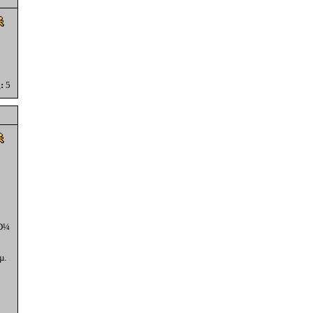
:
5
Ð¼
µ.