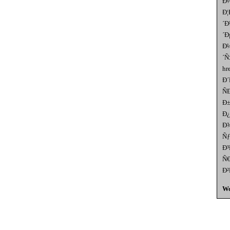
Ð
Ð¦
´Ð
´Ð
Ð
´Ñ
hr
Ð´
Ñ
Ð±
Ð
Ð¾
Ñƒ
Ð³
Ñ€
Ð²
Wo