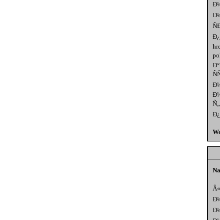
Ð¼
Ð¼
Ñ
Ð¿
hr
po
Ð
Ñ
Ð
Ð¼
Ñ„
Ð
Wo
Na
Â«
Ð¼
Ð¼