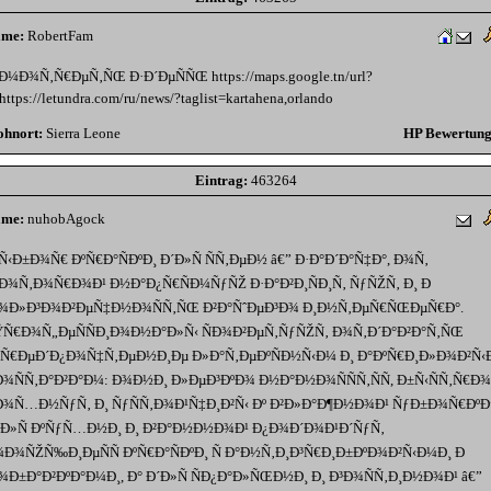
me:
RobertFam
Ð¼Ð¾Ñ‚Ñ€ÐµÑ‚ÑŒ Ð·Ð´ÐµÑÑŒ https://maps.google.tn/url?
https://letundra.com/ru/news/?taglist=kartahena,orlando
hnort:
Sierra Leone
HP Bewertung
Eintrag:
463264
me:
nuhobAgock
Ñ‹Ð±Ð¾Ñ€ ÐºÑ€Ð°ÑÐºÐ¸ Ð´Ð»Ñ ÑÑ‚ÐµÐ½ â€” Ð·Ð°Ð´Ð°Ñ‡Ð°, Ð¾Ñ‚
Ð¾Ñ‚Ð¾Ñ€Ð¾Ð¹ Ð½Ð°Ð¿Ñ€ÑÐ¼ÑƒÑŽ Ð·Ð°Ð²Ð¸ÑÐ¸Ñ‚ ÑƒÑŽÑ‚ Ð¸ Ð
Ð¾Ð»Ð³Ð¾Ð²ÐµÑ‡Ð½Ð¾ÑÑ‚ÑŒ Ð²Ð°ÑˆÐµÐ³Ð¾ Ð¸Ð½Ñ‚ÐµÑ€ÑŒÐµÑ€Ð°.
Ñ€Ð¾Ñ„ÐµÑÑÐ¸Ð¾Ð½Ð°Ð»Ñ‹ ÑÐ¾Ð²ÐµÑ‚ÑƒÑŽÑ‚ Ð¾Ñ‚Ð´Ð°Ð²Ð°Ñ‚ÑŒ
Ñ€ÐµÐ´Ð¿Ð¾Ñ‡Ñ‚ÐµÐ½Ð¸Ðµ Ð»Ð°Ñ‚ÐµÐºÑÐ½Ñ‹Ð¼ Ð¸ Ð°ÐºÑ€Ð¸Ð»Ð¾Ð²Ñ‹
Ð¾ÑÑ‚Ð°Ð²Ð°Ð¼: Ð¾Ð½Ð¸ Ð»ÐµÐ³ÐºÐ¾ Ð½Ð°Ð½Ð¾ÑÑÑ‚ÑÑ, Ð±Ñ‹ÑÑ‚Ñ€Ð¾
Ð¾Ñ…Ð½ÑƒÑ‚ Ð¸ ÑƒÑÑ‚Ð¾Ð¹Ñ‡Ð¸Ð²Ñ‹ Ðº Ð²Ð»Ð°Ð¶Ð½Ð¾Ð¹ ÑƒÐ±Ð¾Ñ€ÐºÐ
Ð»Ñ ÐºÑƒÑ…Ð½Ð¸ Ð¸ Ð²Ð°Ð½Ð½Ð¾Ð¹ Ð¿Ð¾Ð´Ð¾Ð¹Ð´ÑƒÑ‚
Ð¾ÑŽÑ‰Ð¸ÐµÑÑ ÐºÑ€Ð°ÑÐºÐ¸ Ñ Ð°Ð½Ñ‚Ð¸Ð³Ñ€Ð¸Ð±ÐºÐ¾Ð²Ñ‹Ð¼Ð¸ Ð
¾Ð±Ð°Ð²ÐºÐ°Ð¼Ð¸, Ð° Ð´Ð»Ñ ÑÐ¿Ð°Ð»ÑŒÐ½Ð¸ Ð¸ Ð³Ð¾ÑÑ‚Ð¸Ð½Ð¾Ð¹ â€”