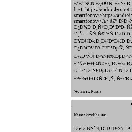
ÐºÐ°Ñ€Ñ‚Ð¸Ð½Ñ‹ Ð²Ñ‹ Ð
href=https://android-robot
smartfonov/>https://androi
smartfonov/</a> â€” Ð³
Ð¿Ð¾Ð·Ð¸Ñ†Ð¸Ð¹ ÐºÐ»Ñ
Ð¸Ñ… ÑÑ‚Ñ€Ð°Ñ‚ÐµÐ³Ð
ÐŸÐ¾Ð½Ð¸Ð¼Ð°Ð½Ð¸Ðµ
Ð¿Ð¾Ð¼Ð¾Ð³Ð°ÐµÑ‚ Ñ
Ð½Ð°ÑÑ‚Ð¾ÑÑ‰ÐµÐ¼Ñ
Ð²Ñ‹Ð±Ð¾Ñ€ Ð¸ Ð½Ðµ 
Ð·Ð° Ð±Ñ€ÐµÐ½Ð´ Ñ‚Ð°Ð
Ð³Ð¾Ð²Ð¾Ñ€Ð¸Ñ‚ ÑÐ°Ð¼
Wohnort:
Russia
Name:
kiyolthglima
ÐœÐ°ÑÑˆÑ‚Ð°Ð±Ð½Ñ‹Ð¹