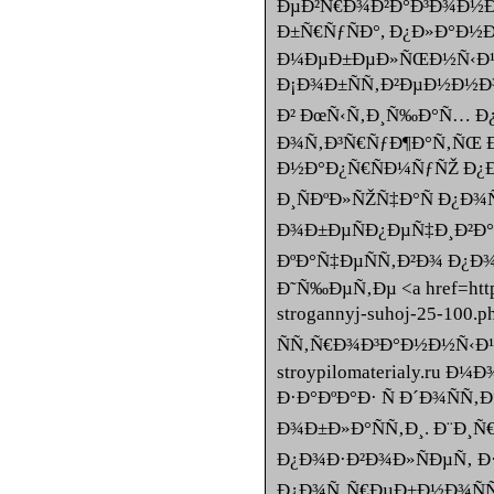
ÐµÐ²Ñ€Ð¾Ð²Ð°Ð³Ð¾Ð½Ðº
Ð±Ñ€ÑƒÑÐ°, Ð¿Ð»Ð°Ð½Ð
Ð¼ÐµÐ±ÐµÐ»ÑŒÐ½Ñ‹Ð¹
Ð¡Ð¾Ð±ÑÑ‚Ð²ÐµÐ½Ð½Ð
Ð² ÐœÑ‹Ñ‚Ð¸Ñ‰Ð°Ñ… Ð
Ð¾Ñ‚Ð³Ñ€ÑƒÐ¶Ð°Ñ‚ÑŒ 
Ð½Ð°Ð¿Ñ€ÑÐ¼ÑƒÑŽ Ð¿
Ð¸ÑÐºÐ»ÑŽÑ‡Ð°Ñ Ð¿Ð¾
Ð¾Ð±ÐµÑÐ¿ÐµÑ‡Ð¸Ð²Ð°
ÐºÐ°Ñ‡ÐµÑÑ‚Ð²Ð¾ Ð¿Ð
Ð˜Ñ‰ÐµÑ‚Ðµ <a href=https:
strogannyj-suhoj-25-100.
ÑÑ‚Ñ€Ð¾Ð³Ð°Ð½Ð½Ñ‹Ð¹ 
stroypilomaterialy.ru
Ð·Ð°ÐºÐ°Ð· Ñ Ð´Ð¾ÑÑ‚
Ð¾Ð±Ð»Ð°ÑÑ‚Ð¸. Ð¨Ð¸Ñ
Ð¿Ð¾Ð·Ð²Ð¾Ð»ÑÐµÑ‚ Ð
Ð¿Ð¾Ñ‚Ñ€ÐµÐ±Ð½Ð¾ÑÑ