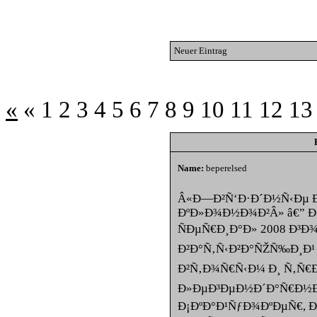
Neuer Eintrag
«
«
1
2
3
4
5
6
7
8
9
10
11
12
13
Name:
beperelsed
Â«Ð—Ð²Ñ‘Ð·Ð´Ð½Ñ‹Ðµ 
ÐºÐ»Ð¾Ð½Ð¾Ð²Â» â€” 
ÑÐµÑ€Ð¸Ð°Ð» 2008 Ð³Ð
Ð²Ð°Ñ‚Ñ‹Ð²Ð°ÑŽÑ‰Ð¸Ð¹
Ð²Ñ‚Ð¾Ñ€Ñ‹Ð¼ Ð¸ Ñ‚Ñ€
Ð»ÐµÐ³ÐµÐ½Ð´Ð°Ñ€Ð½Ð¾
Ð¡ÐºÐ°Ð¹ÑƒÐ¾ÐºÐµÑ€, 