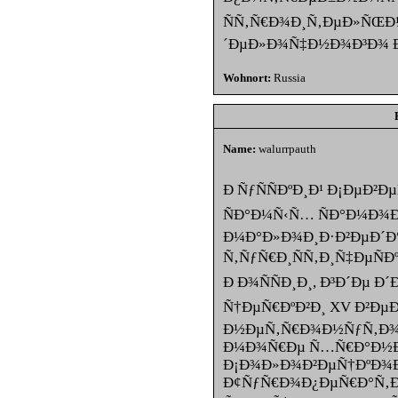
ÑÑ‚Ñ€Ð¾Ð¸Ñ‚ÐµÐ»ÑŒÐ
´ÐµÐ»Ð¾Ñ‡Ð½Ð¾Ð³Ð¾ Ð
Wohnort:
Russia
Name:
walurrpauth
Ð ÑƒÑÑÐºÐ¸Ð¹ Ð¡ÐµÐ²Ð
ÑÐ°Ð¼Ñ‹Ñ… ÑÐ°Ð¼Ð¾
Ð¼Ð°Ð»Ð¾Ð¸Ð·Ð²ÐµÐ´
Ñ‚ÑƒÑ€Ð¸ÑÑ‚Ð¸Ñ‡ÐµÑ
Ð Ð¾ÑÑÐ¸Ð¸, Ð³Ð´Ðµ 
Ñ†ÐµÑ€ÐºÐ²Ð¸ XV Ð²ÐµÐº
Ð½ÐµÑ‚Ñ€Ð¾Ð½ÑƒÑ‚Ð¾Ð
Ð¼Ð¾Ñ€Ðµ Ñ…Ñ€Ð°Ð½Ð¸
Ð¡Ð¾Ð»Ð¾Ð²ÐµÑ†ÐºÐ¾Ð
Ð¢ÑƒÑ€Ð¾Ð¿ÐµÑ€Ð°Ñ‚Ð