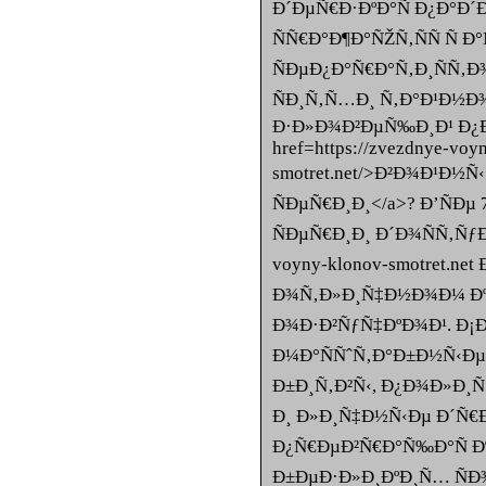
Ð´ÐµÑ€Ð·ÐºÐ°Ñ Ð¿Ð°Ð´
ÑÑ€Ð°Ð¶Ð°ÑŽÑ‚ÑÑ Ñ 
ÑÐµÐ¿Ð°Ñ€Ð°Ñ‚Ð¸ÑÑ‚Ð¾
ÑÐ¸Ñ‚Ñ…Ð¸ Ñ‚Ð°Ð¹Ð½Ð¾
Ð·Ð»Ð¾Ð²ÐµÑ‰Ð¸Ð¹ Ð¿
href=https://zvezdnye-voy
smotret.net/>Ð²Ð¾Ð¹Ð½Ñ
ÑÐµÑ€Ð¸Ð¸</a>? Ð’ÑÐµ
ÑÐµÑ€Ð¸Ð¸ Ð´Ð¾ÑÑ‚ÑƒÐ
voyny-klonov-smotret.ne
Ð¾Ñ‚Ð»Ð¸Ñ‡Ð½Ð¾Ð¼ ÐºÐ°
Ð¾Ð·Ð²ÑƒÑ‡ÐºÐ¾Ð¹. Ð¡
Ð¼Ð°ÑÑˆÑ‚Ð°Ð±Ð½Ñ‹Ðµ
Ð±Ð¸Ñ‚Ð²Ñ‹, Ð¿Ð¾Ð»Ð¸Ñ
Ð¸ Ð»Ð¸Ñ‡Ð½Ñ‹Ðµ Ð´Ñ€
Ð¿Ñ€ÐµÐ²Ñ€Ð°Ñ‰Ð°Ñ Ð
Ð±ÐµÐ·Ð»Ð¸ÐºÐ¸Ñ… ÑÐ