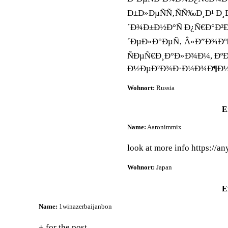
Ð±Ð»ÐµÑÑ‚ÑÑ‰Ð¸Ð¹ Ð
´Ð¾Ð±Ð½Ð°Ñ Ð¿Ñ€Ð°Ð²
´ÐµÐ»Ð°ÐµÑ‚ Â«Ð”Ð¾Ðº
ÑÐµÑ€Ð¸Ð°Ð»Ð¾Ð¼, Ðº
Ð½ÐµÐ²Ð¾Ð·Ð¼Ð¾Ð¶Ð½
Wohnort:
Russia
E
Name:
Aaronimmix
look at more info https://an
Wohnort:
Japan
E
Name:
1winazerbaijanbon
+ for the post