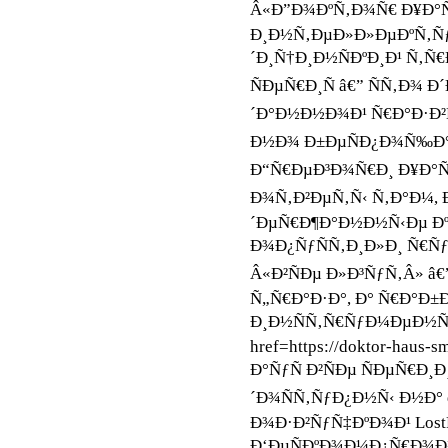
Â«Ð”Ð¾ÐºÑ‚Ð¾Ñ€ Ð¥Ð°Ñ
Ð¸Ð½Ñ‚ÐµÐ»Ð»ÐµÐºÑ‚Ñ
´Ð¸Ñ†Ð¸Ð½ÑÐºÐ¸Ð¹ Ñ‚Ñ€
ÑÐµÑ€Ð¸Ñ â€” ÑÑ‚Ð¾ 
´Ð°Ð½Ð½Ð¾Ð¹ Ñ€Ð°Ð·Ð²Ñ
Ð½Ð¾ Ð±ÐµÑÐ¿Ð¾Ñ‰Ð°
Ð“Ñ€ÐµÐ³Ð¾Ñ€Ð¸ Ð¥Ð°
Ð¾Ñ‚Ð²ÐµÑ‚Ñ‹ Ñ‚Ð°Ð¼, 
´ÐµÑ€Ð¶Ð°Ð½Ð½Ñ‹Ðµ Ð
Ð¾Ð¿ÑƒÑÑ‚Ð¸Ð»Ð¸ Ñ€Ñƒ
Â«Ð²ÑÐµ Ð»Ð³ÑƒÑ‚Â» â
Ñ„Ñ€Ð°Ð·Ð°, Ð° Ñ€Ð°Ð±
Ð¸Ð½ÑÑ‚Ñ€ÑƒÐ¼ÐµÐ½Ñ‚
href=https://doktor-haus
Ð°ÑƒÑ Ð²ÑÐµ ÑÐµÑ€Ð¸Ð
´Ð¾ÑÑ‚ÑƒÐ¿Ð½Ñ‹ Ð½Ð° dok
Ð¾Ð·Ð²ÑƒÑ‡ÐºÐ¾Ð¹ LostF
Ð‘ÐµÑÐºÐ¾Ð¼Ð¿Ñ€Ð¾Ð¼