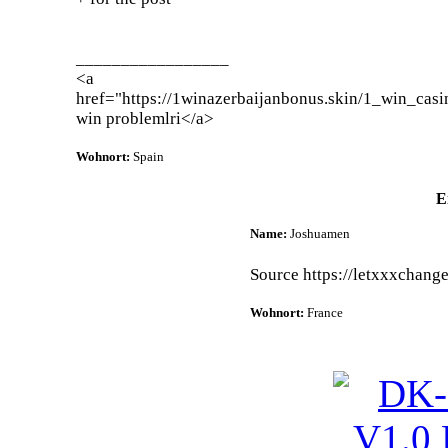
_________________
<a
href="https://1winazerbaijanbonus.skin/1_wi
win problemlri</a>
Wohnort:
Spain
E
Name:
Joshuamen
Source https://letxxxchange
Wohnort:
France