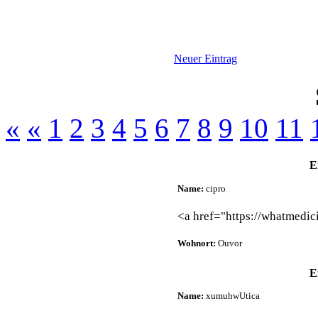
Neuer Eintrag
«
«
1
2
3
4
5
6
7
8
9
10
11
E
Name:
cipro
<a href="https://whatmedic
Wohnort:
Ouvor
E
Name:
xumuhwUtica