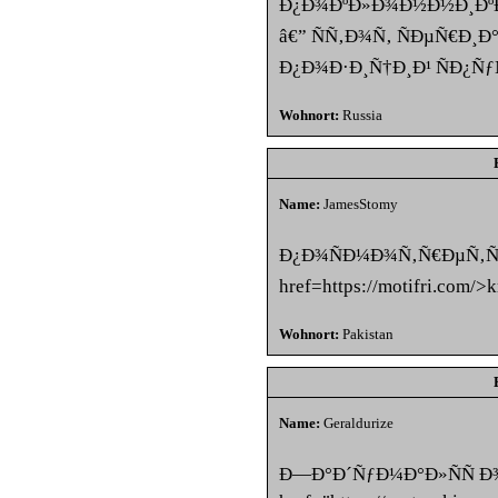
Ð¿Ð¾ÐºÐ»Ð¾Ð½Ð½Ð¸ÐºÐ
â€” ÑÑ‚Ð¾Ñ‚ ÑÐµÑ€Ð¸Ð
Ð¿Ð¾Ð·Ð¸Ñ†Ð¸Ð¹ ÑÐ¿ÑƒÑ
Wohnort:
Russia
Name:
JamesStomy
Ð¿Ð¾ÑÐ¼Ð¾Ñ‚Ñ€ÐµÑ‚ÑŒ
href=https://motifri.com/>
Wohnort:
Pakistan
Name:
Geraldurize
Ð—Ð°Ð´ÑƒÐ¼Ð°Ð»ÑÑ Ð