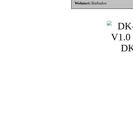
Wohnort:
Barbados