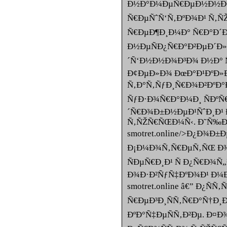
Ð½Ð°Ð¼ÐµÑ€ÐµÐ½Ð½Ð¾ Ð
Ñ€ÐµÑˆÑ‘Ñ‚ÐºÐ¾Ð¹ Ñ‚
Ñ€ÐµÐ¶Ð¸Ð¼Ð° Ñ€Ð°Ð´Ð¸
Ð½ÐµÑÐ¿Ñ€Ð°Ð²ÐµÐ´Ð»
´Ñ‘Ð½Ð½Ð¾Ð³Ð¾ Ð½Ð° 
Ð¢ÐµÐ»Ð¾ ÐœÐ°Ð¹ÐºÐ»
Ñ‚Ð°Ñ‚ÑƒÐ¸Ñ€Ð¾Ð²ÐºÐ°
ÑƒÐ·Ð¾Ñ€Ð°Ð¼Ð¸ ÑÐºÑ
´Ñ€Ð¾Ð±Ð½ÐµÐ¹ÑˆÐ¸Ð¹ 
Ñ‚ÑŽÑ€ÑŒÐ¼Ñ‹. Ð˜Ñ‰ÐµÑ‚
smotret.online/>Ð¿Ð¾Ð±Ð
Ð¡Ð¼Ð¾Ñ‚Ñ€ÐµÑ‚ÑŒ Ð¾
ÑÐµÑ€Ð¸Ð¹ Ñ Ð¿Ñ€Ð¾
Ð¾Ð·Ð²ÑƒÑ‡ÐºÐ¾Ð¹ Ð¼
smotret.online â€” Ð¿Ñ
Ñ€ÐµÐ³Ð¸ÑÑ‚Ñ€Ð°Ñ†Ð
ÐºÐ°Ñ‡ÐµÑÑ‚Ð²Ðµ. Ð¤Ð¾