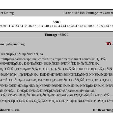
er Eintrag
Es sind 465455. Einträge im Gästeb
Seite:
9
30
31
32
33
34
35
36
37
38
39
40
41
42
43
44
45
46
47
48
49
50
51
52
53
54
5
Eintrag:
465070
me:
jafigarndmug
Ð¾ÑÐµÑ‚Ð¸Ñ‚Ðµ ÑÐ°Ð¹Ñ‚ <a
ef=https://apartmentsphuket.com/>https://apartmentsphuket.com/</a> Ð¸ Ð²Ñ‹
Ð¼Ð¾Ð¶ÐµÑ‚Ðµ Ð·Ð°Ð±Ñ€Ð¾Ð½Ð¸Ñ€Ð¾Ð²Ð°Ñ‚ÑŒ Ð»ÑƒÑ‡ÑˆÐ¸Ðµ
Ð¿Ð°Ñ€Ñ‚Ð°Ð¼ÐµÐ½Ñ‚Ñ‹ Ð¸ Ð²Ð¸Ð»Ð»Ñ‹ Ð´Ð»Ñ ÑÐ²Ð¾ÐµÐ³Ð¾ Ð¾Ñ‚Ð´Ñ‹
 Ð½Ð° ÐŸÑ…ÑƒÐºÐµÑ‚Ðµ! ÐžÐ·Ð½Ð°ÐºÐ¾Ð¼ÑŒÑ‚ÐµÑÑŒ Ñ Ñ†ÐµÐ½Ð°Ð
Ð° ÑÐ°Ð¹Ñ‚Ðµ - Ð¾Ð½Ð¸ Ð²Ð°Ð¼ Ð¿Ð¾Ð½Ñ€Ð°Ð²ÑÑ‚ÑÑ, Ð° Ð¸Ð½Ð´Ð¸Ð²Ð¸
ƒÐ°Ð»ÑŒÐ½Ð¾Ðµ ÑÐ¾Ð¿Ñ€Ð¾Ð²Ð¾Ð¶Ð´ÐµÐ½Ð¸Ðµ ÑÐ´ÐµÐ»Ð°ÐµÑ‚ Ð²Ð°
Ñ‚Ð´Ñ‹Ñ… Ð½ÐµÐ·Ð°Ð±Ñ‹Ð²Ð°ÐµÐ¼Ñ‹Ð¼! ApartmentsPhuket â€”
ºÐ°Ñ‚Ð°Ð»Ð¾Ð³ Ð¿Ñ€Ð¾Ð²ÐµÑ€ÐµÐ½Ð½Ð¾Ð³Ð¾ Ð¶Ð¸Ð»ÑŒÑ Ð½Ð° ÐŸÑ…
ÐºÐµÑ‚Ðµ Ð´Ð»Ñ Ð¾Ñ‚Ð¿ÑƒÑÐºÐ° Ð¸ Ð´Ð»Ð¸Ñ‚ÐµÐ»ÑŒÐ½Ð¾Ð¹ Ð¶Ð¸Ð·Ð½Ð
hnort:
Russia
HP Bewertung