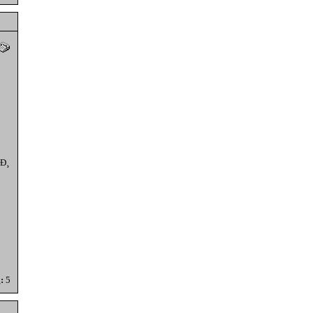
Ð¸
:
5