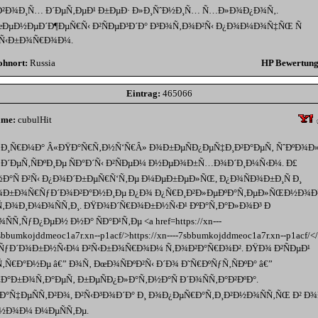
Ð²Ð¾Ð¸Ñ… Ð´ÐµÑ‚ÐµÐ¹ Ð±ÐµÐ· Ð»Ð¸ÑˆÐ½Ð¸Ñ… Ñ…Ð»Ð¾Ð¿Ð¾Ñ‚.
ÐµÐ½ÐµÐ´Ð¶ÐµÑ€Ñ‹ Ð²ÑÐµÐ³Ð´Ð° Ð³Ð¾Ñ‚Ð¾Ð²Ñ‹ Ð¿Ð¾Ð¼Ð¾Ñ‡ÑŒ Ñ
²Ñ‹Ð±Ð¾Ñ€Ð¾Ð¼.
hnort:
Russia
HP Bewertung
Eintrag:
465066
me:
cubulHit
Ð¸Ñ€Ð¼Ð° Â«ÐŸÐ°Ñ€Ñ‚Ð½Ñ‘Ñ€Â» Ð¾Ð±ÐµÑÐ¿ÐµÑ‡Ð¸Ð²Ð°ÐµÑ‚ ÑˆÐºÐ¾Ð
 Ð´ÐµÑ‚ÑÐºÐ¸Ðµ ÑÐ°Ð´Ñ‹ Ð²ÑÐµÐ¼ Ð½ÐµÐ¾Ð±Ñ…Ð¾Ð´Ð¸Ð¼Ñ‹Ð¼. Ð£
Ð°Ñ Ð²Ñ‹ Ð¿Ð¾Ð´Ð±ÐµÑ€Ñ‘Ñ‚Ðµ Ð¼ÐµÐ±ÐµÐ»ÑŒ, Ð¿Ð¾ÑÐ¾Ð±Ð¸Ñ Ð¸
¾Ð±Ð¾Ñ€ÑƒÐ´Ð¾Ð²Ð°Ð½Ð¸Ðµ Ð¿Ð¾ Ð¿Ñ€Ð¸Ð²Ð»ÐµÐºÐ°Ñ‚ÐµÐ»ÑŒÐ½Ð¾Ð
Ñ‚Ð¾Ð¸Ð¼Ð¾ÑÑ‚Ð¸. ÐŸÐ¾Ð´Ñ€Ð¾Ð±Ð½Ñ‹Ð¹ ÐºÐ°Ñ‚Ð°Ð»Ð¾Ð³ Ð
¾ÑÑ‚ÑƒÐ¿ÐµÐ½ Ð½Ð° ÑÐ°Ð¹Ñ‚Ðµ <a href=https://xn---
sbbumkojddmeoc1a7r.xn--p1acf/>https://xn----7sbbumkojddmeoc1a7r.xn--p1acf/<
 ÑƒÐ´Ð¾Ð±Ð½Ñ‹Ð¼ Ð²Ñ‹Ð±Ð¾Ñ€Ð¾Ð¼ Ñ‚Ð¾Ð²Ð°Ñ€Ð¾Ð². ÐŸÐ¾ Ð²ÑÐµÐ¹
Ñ‚Ñ€Ð°Ð½Ðµ â€” Ð¾Ñ‚ ÐœÐ¾ÑÐºÐ²Ñ‹ Ð´Ð¾ Ð˜Ñ€ÐºÑƒÑ‚ÑÐºÐ° â€”
Ð°Ð±Ð¾Ñ‚Ð°ÐµÑ‚ Ð±ÐµÑÐ¿Ð»Ð°Ñ‚Ð½Ð°Ñ Ð´Ð¾ÑÑ‚Ð°Ð²ÐºÐ°.
Ð°Ñ‡ÐµÑÑ‚Ð²Ð¾, Ð²Ñ‹Ð³Ð¾Ð´Ð° Ð¸ Ð¾Ð¿ÐµÑ€Ð°Ñ‚Ð¸Ð²Ð½Ð¾ÑÑ‚ÑŒ Ð² Ð
½Ð¾Ð¼ Ð¼ÐµÑÑ‚Ðµ.