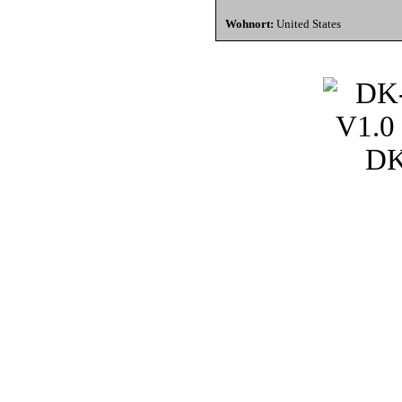
Wohnort:
United States