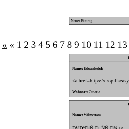
Neuer Eintrag
«
«
1
2
3
4
5
6
7
8
9
10
11
12
13
Name:
Eduardoduh
<a href=https://eropillseas
Wohnort:
Croatia
Name:
Wilmertam
Ð½Ð°Ð¹Ñ‚Ð¸ ÑÑ‚Ð¾ <a