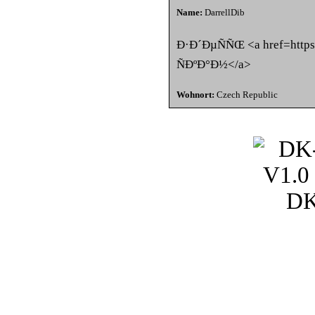
Name:
DarrellDib
Ð·Ð´ÐµÑÑŒ <a href=https
ÑÐºÐ°Ð½</a>
Wohnort:
Czech Republic