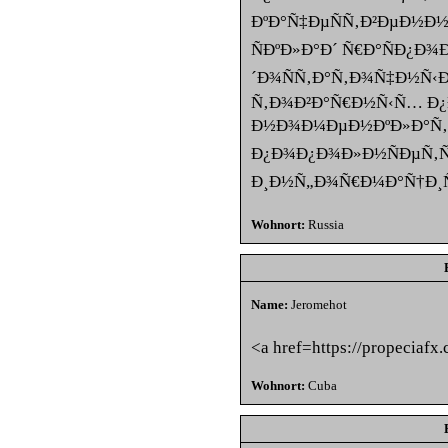
ÐºÐ°Ñ‡ÐµÑÑ‚Ð²ÐµÐ½Ð½
ÑÐºÐ»Ð°Ð´ Ñ€Ð°ÑÐ¿Ð¾
´Ð¾ÑÑ‚Ð°Ñ‚Ð¾Ñ‡Ð½Ñ‹Ð
Ñ‚Ð¾Ð²Ð°Ñ€Ð½Ñ‹Ñ… Ð¿Ð
Ð½Ð¾Ð¼ÐµÐ½ÐºÐ»Ð°Ñ‚
Ð¿Ð¾Ð¿Ð¾Ð»Ð½ÑÐµÑ‚Ñ
Ð¸Ð½Ñ„Ð¾Ñ€Ð¼Ð°Ñ†Ð¸Ñ
Wohnort:
Russia
Name:
Jeromehot
<a href=https://propeciafx
Wohnort:
Cuba