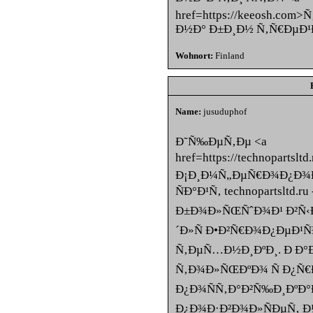
href=https://keeosh.co
Ð½Ð° Ð±Ð¸Ð½ Ñ‚Ñ€ÐµÐ¹
Wohnort:
Finland
Name:
jusuduphof
Ð˜Ñ‰ÐµÑ‚Ðµ <a
href=https://technopartsl
Ð¡Ð¸Ð¼Ñ„ÐµÑ€Ð¾Ð¿Ð¾Ð
ÑÐ°Ð¹Ñ‚ technopartsltd.
Ð±Ð¾Ð»ÑŒÑˆÐ¾Ð¹ Ð²Ñ‹Ð
´Ð»Ñ Ð•Ð²Ñ€Ð¾Ð¿ÐµÐ¹Ñ
Ñ‚ÐµÑ…Ð½Ð¸ÐºÐ¸. Ð Ð°
Ñ‚Ð¾Ð»ÑŒÐºÐ¾ Ñ Ð¿Ñ
Ð¿Ð¾ÑÑ‚Ð°Ð²Ñ‰Ð¸ÐºÐ°
Ð¿Ð¾Ð·Ð²Ð¾Ð»ÑÐµÑ‚ 